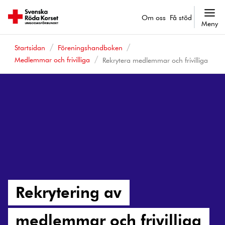
Om oss
Få stöd
Meny
Startsidan
Föreningshandboken
Medlemmar och frivilliga
Rekrytera medlemmar och frivilliga
Rekrytering av
medlemmar och frivilliga