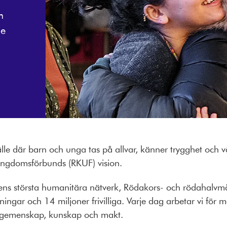
m
de
e där barn och unga tas på allvar, känner trygghet och väx
Ungdomsförbunds (RKUF) vision.
dens största humanitära nätverk, Rödakors- och rödahalvm
ningar och 14 miljoner frivilliga. Varje dag arbetar vi för
 gemenskap, kunskap och makt.