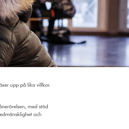
er upp på lika villkor.
ånerörelsen, med stöd
 medmänsklighet och