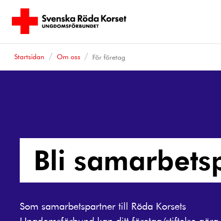
Startsidan
Om oss
För företag
Bli samarbets
Som samarbetspartner till Röda Korsets
Ungdomsförbund kan ditt företag/stiftelse göra