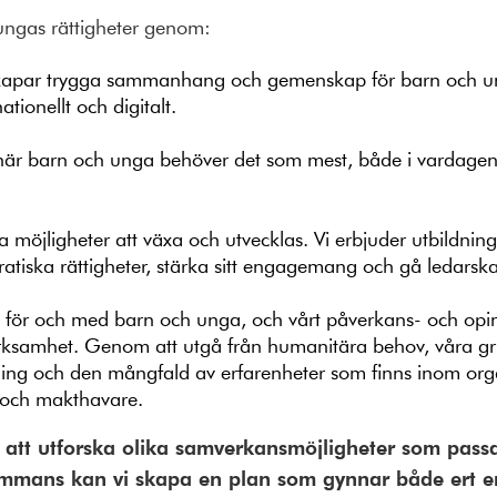
 ungas rättigheter genom:
kapar trygga sammanhang och gemenskap för barn och u
ationellt och digitalt.
 när barn och unga behöver det som mest, både i vardagen 
möjligheter att växa och utvecklas. Vi erbjuder utbildning
atiska rättigheter, stärka sitt engagemang och gå ledarska
t för och med barn och unga, och vårt påverkans- och opi
 verksamhet. Genom att utgå från humanitära behov, våra gr
ftning och den mångfald av erfarenheter som finns inom org
 och makthavare.
r att utforska olika samverkansmöjligheter som pass
lsammans kan vi skapa en plan som gynnar både ert