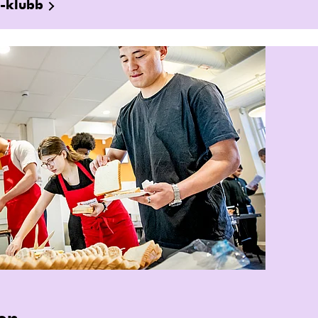
-klubb
en