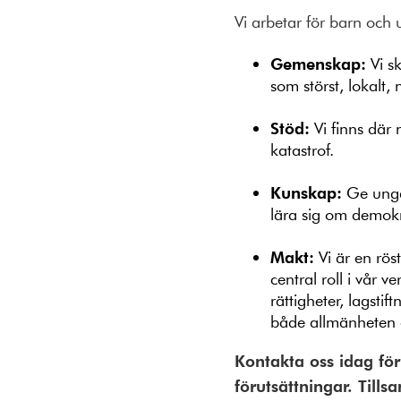
Vi arbetar för barn och
Gemenskap:
Vi s
som störst, lokalt, n
Stöd:
Vi finns där
katastrof.
Kunskap:
Ge unga 
lära sig om demokr
Makt:
Vi är en rös
central roll i vår
rättigheter, lagsti
både allmänheten
Kontakta oss idag fö
förutsättningar. Til