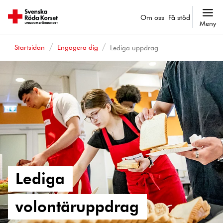
Om oss
Få stöd
Meny
Startsidan
Engagera dig
Lediga uppdrag
Lediga
volontäruppdrag