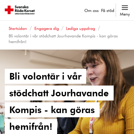
Om oss
Få stöd
Meny
Startsidan
Engagera dig
Lediga uppdrag
Bli volontär i vår stödchatt Jourhavande Kompis - kan göras
hemifrån!
Bli volontär i vår
stödchatt Jourhavande
Kompis - kan göras
hemifrån!