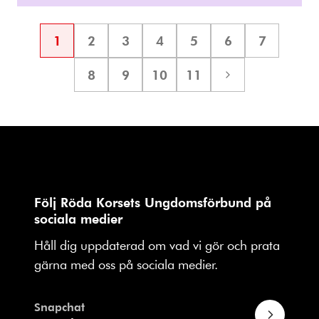
1
2
3
4
5
6
7
Sida
Sida
Sida
Sida
Sida
Sida
Sida
8
9
10
11
Sida
Sida
Sida
Sida
Nästa
sida
Följ Röda Korsets Ungdomsförbund på
sociala medier
Håll dig uppdaterad om vad vi gör och prata
gärna med oss på sociala medier.
Snapchat