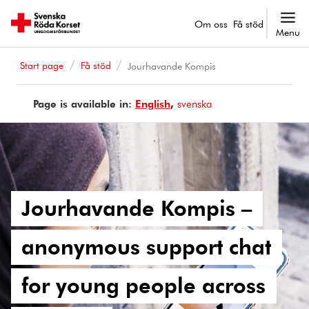
Om oss
Få stöd
Menu
Start page
Få stöd
Jourhavande Kompis
Page is available in:
Page
English
Sidan
svenska
is
finns
available
på
in
Jourhavande Kompis –
anonymous support chat
for young people across